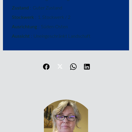
Zustand
Guter Zustand
Stockwerk
1. Stockwerk / 2
Ausrichtung
Süden-Osten
Aussicht
Uneingeschränkt Landschaft