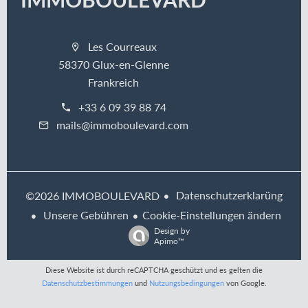
Les Courreaux
58370 Glux-en-Glenne
Frankreich
+33 6 09 39 88 74
mails@immoboulevard.com
Datenschutzerklarüng
©2026 IMMOBOULEVARD
Unsere Gebühren
Cookie-Einstellungen ändern
Design by
Apimo™
Diese Website ist durch reCAPTCHA geschützt und es gelten die
Datenschutzbestimmungen
und
Nutzungsbedingungen
von Google.