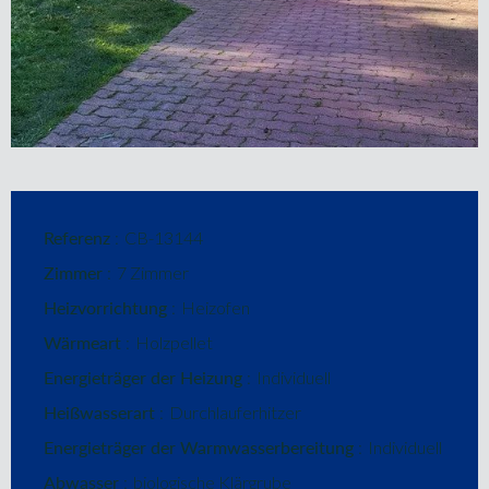
Referenz
CB-13144
Zimmer
7 Zimmer
Heizvorrichtung
Heizofen
Wärmeart
Holzpellet
Energieträger der Heizung
Individuell
Heißwasserart
Durchlauferhitzer
Energieträger der Warmwasserbereitung
Individuell
Abwasser
biologische Klärgrube