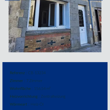
Referenz
CB-13234
Zimmer
7 Zimmer
Wohnfläche
156.54 m²
Heizvorrichtung
Zentralheizung
Wärmeart
Heiz-Öl