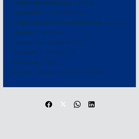
Energieträger der Heizung
Individuell
Heißwasserart
Durchlauferhitzer
Energieträger der Warmwasserbereitung
Individuell
Abwasser
Kanalisation
Zustand
Renovierungsbedürftig
Stockwerk
1. Stockwerk / 2
Ausrichtung
Osten
Aussicht
Uneingeschränkt Landschaft Dorf