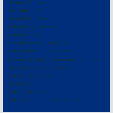
Zimmer
5 Zimmer
Wohnfläche
95 m²
Gesamtfläche
140 m²
Heizvorrichtung
Heizofen
Wärmeart
Holz
Energieträger der Heizung
Individuell
Heißwasserart
Durchlauferhitzer
Energieträger der Warmwasserbereitung
Individuell
Abwasser
Abwassersammelgrube
Zustand
Guter Zustand
Stockwerk
1.
Ausrichtung
Osten
Aussicht
Uneingeschränkt Landschaft