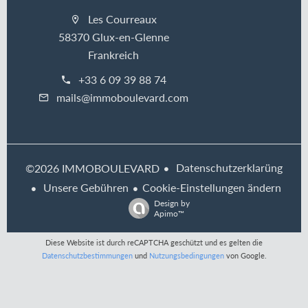
Les Courreaux
58370 Glux-en-Glenne
Frankreich
+33 6 09 39 88 74
mails@immoboulevard.com
Datenschutzerklarüng
©2026 IMMOBOULEVARD
Unsere Gebühren
Cookie-Einstellungen ändern
Design by
Apimo™
Diese Website ist durch reCAPTCHA geschützt und es gelten die
Datenschutzbestimmungen
und
Nutzungsbedingungen
von Google.