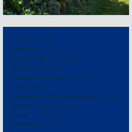
Referenz
ME-13432
Wohnfläche
138 m²
Heizvorrichtung
Heizkörper, Heizofen
Wärmeart
Elektro, Holz
Energieträger der Heizung
Individuell
Heißwasserart
Boiler
Energieträger der Warmwasserbereitung
Individuell
Abwasser
biologische Klärgrube
Zustand
Hervorragender Zustand
Ausrichtung
Süden-Osten