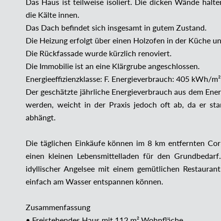
Das Haus ist teilweise isoliert. Die dicken Wände ha
die Kälte innen.
Das Dach befindet sich insgesamt in gutem Zustand.
Die Heizung erfolgt über einen Holzofen in der Küche u
Die Rückfassade wurde kürzlich renoviert.
Die Immobilie ist an eine Klärgrube angeschlossen.
Energieeffizienzklasse: F. Energieverbrauch: 405 kWh/m²
Der geschätzte jährliche Energieverbrauch aus dem Ener
werden, weicht in der Praxis jedoch oft ab, da er st
abhängt.
Die täglichen Einkäufe können im 8 km entfernten Corr
einen kleinen Lebensmittelladen für den Grundbedarf
idyllischer Angelsee mit einem gemütlichen Restaurant
einfach am Wasser entspannen können.
Zusammenfassung
• Freistehendes Haus mit 112 m² Wohnfläche