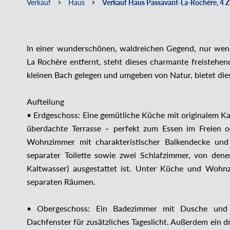
Verkauf
Haus
Verkauf Haus Passavant-La-Rochère, 4 Z
In einer wunderschönen, waldreichen Gegend, nur wen
La Rochère entfernt, steht dieses charmante freistehe
kleinen Bach gelegen und umgeben von Natur, bietet die
Aufteilung
• Erdgeschoss: Eine gemütliche Küche mit originalem K
überdachte Terrasse – perfekt zum Essen im Freien 
Wohnzimmer mit charakteristischer Balkendecke und o
separater Toilette sowie zwei Schlafzimmer, von de
Kaltwasser) ausgestattet ist. Unter Küche und Wohnz
separaten Räumen.
• Obergeschoss: Ein Badezimmer mit Dusche und 
Dachfenster für zusätzliches Tageslicht. Außerdem ein 