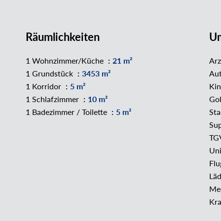
Räumlichkeiten
U
1 Wohnzimmer/Küche
21 m²
Ar
1 Grundstück
3453 m²
Au
1 Korridor
5 m²
Ki
1 Schlafzimmer
10 m²
Go
1 Badezimmer / Toilette
5 m²
St
Su
TG
Uni
Fl
Läd
Me
Kra