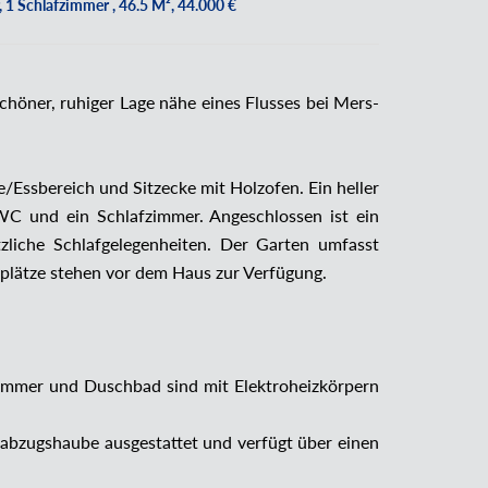
 1 Schlafzimmer , 46.5 M², 44.000 €
öner, ruhiger Lage nähe eines Flusses bei Mers-
Essbereich und Sitzecke mit Holzofen. Ein heller
WC und ein Schlafzimmer. Angeschlossen ist ein
liche Schlafgelegenheiten. Der Garten umfasst
plätze stehen vor dem Haus zur Verfügung.
immer und Duschbad sind mit Elektroheizkörpern
tabzugshaube ausgestattet und verfügt über einen