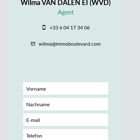
Wilma VAN DALEN EI (WVD)
Agent
+33 6 04 17 34 06
wilma@immoboulevard.com