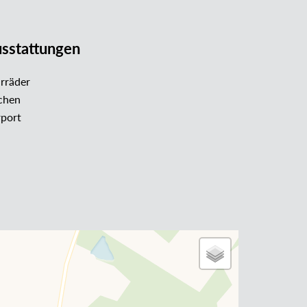
sstattungen
rräder
chen
port