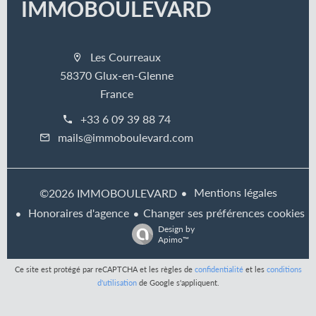
IMMOBOULEVARD
Les Courreaux
58370 Glux-en-Glenne
France
+33 6 09 39 88 74
mails@immoboulevard.com
Mentions légales
©2026 IMMOBOULEVARD
Honoraires d'agence
Changer ses préférences cookies
Design by
Apimo™
Ce site est protégé par reCAPTCHA et les règles de
confidentialité
et les
conditions
d'utilisation
de Google s'appliquent.