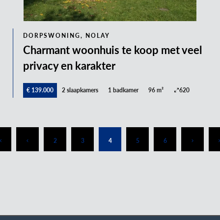
DORPSWONING, NOLAY
Charmant woonhuis te koop met veel
privacy en karakter
€ 139.000
2 slaapkamers
1 badkamer
96 m²
620
2
3
4
5
6