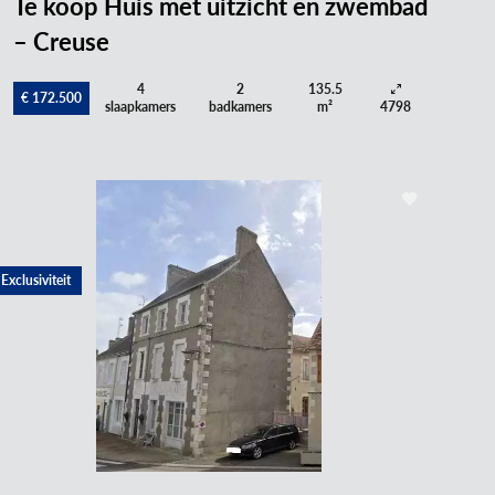
Te koop Huis met uitzicht en zwembad
– Creuse
4
2
135.5
€ 172.500
slaapkamers
badkamers
m²
4798
Exclusiviteit