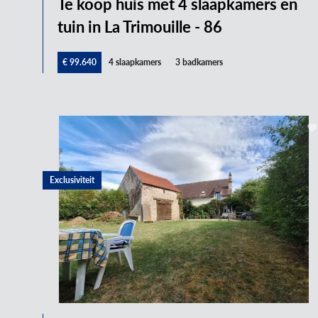
Te koop huis met 4 slaapkamers en
tuin in La Trimouille - 86
€ 99.640
4 slaapkamers
3 badkamers
Exclusiviteit