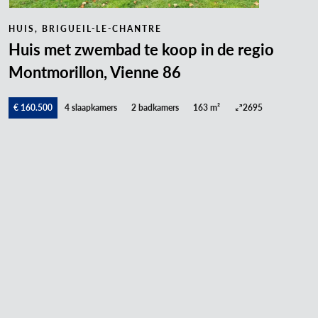
HUIS, BRIGUEIL-LE-CHANTRE
Huis met zwembad te koop in de regio
Montmorillon, Vienne 86
€ 160.500
4 slaapkamers
2 badkamers
163 m²
2695