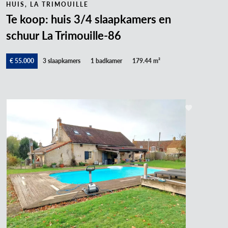
HUIS, LA TRIMOUILLE
Te koop: huis 3/4 slaapkamers en
schuur La Trimouille-86
€ 55.000
3 slaapkamers
1 badkamer
179.44 m²