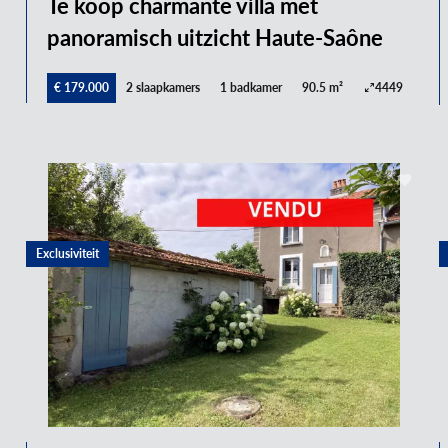
Te koop charmante villa met
panoramisch uitzicht Haute-Saône
€ 179.000
2 slaapkamers
1 badkamer
90.5 m²
4449
Exclusiviteit