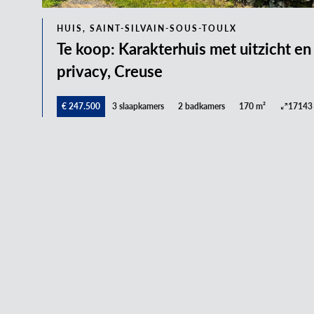
HUIS, SAINT-SILVAIN-SOUS-TOULX
Te koop: Karakterhuis met uitzicht en
privacy, Creuse
€ 247.500
3 slaapkamers
2 badkamers
170 m²
17143