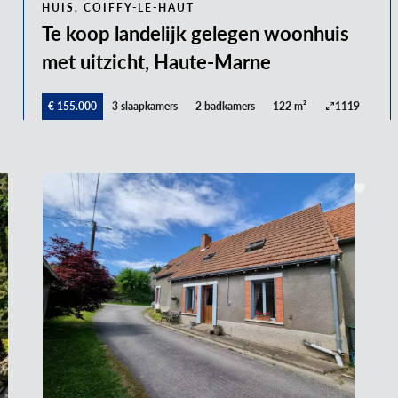
HUIS, COIFFY-LE-HAUT
Te koop landelijk gelegen woonhuis
met uitzicht, Haute-Marne
€ 155.000
3 slaapkamers
2 badkamers
122 m²
1119