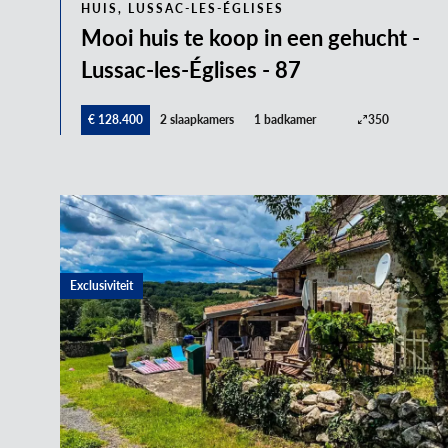
HUIS, LUSSAC-LES-ÉGLISES
Mooi huis te koop in een gehucht -
Lussac-les-Églises - 87
€ 128.400
2 slaapkamers
1 badkamer
350
Exclusiviteit