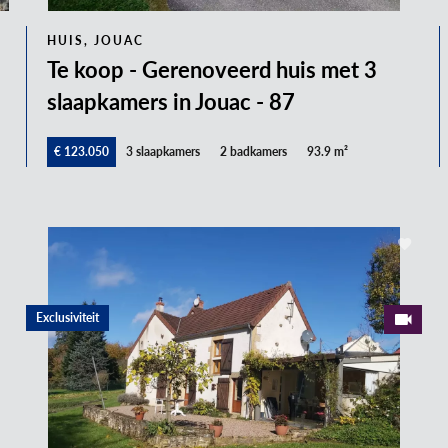
HUIS, JOUAC
Te koop - Gerenoveerd huis met 3
slaapkamers in Jouac - 87
€ 123.050
3 slaapkamers
2 badkamers
93.9 m²
Exclusiviteit