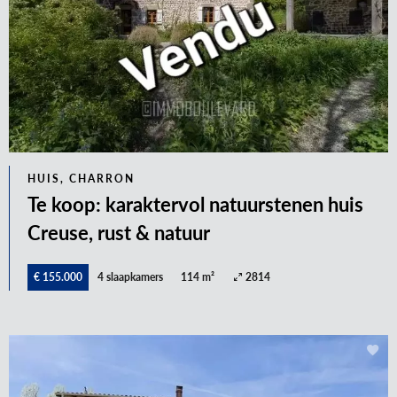
HUIS, CHARRON
Te koop: karaktervol natuurstenen huis
Creuse, rust & natuur
€ 155.000
4 slaapkamers
114 m²
2814