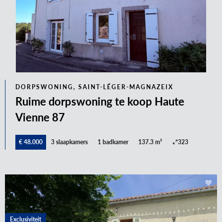
DORPSWONING, SAINT-LÉGER-MAGNAZEIX
Ruime dorpswoning te koop Haute
Vienne 87
€ 48.000
3 slaapkamers
1 badkamer
137.3 m²
323
Exclusiviteit