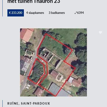
met tuinen Thauron 23
€ 233.200
4 slaapkamers
3 badkamers
6394
RUÏNE, SAINT-PARDOUX