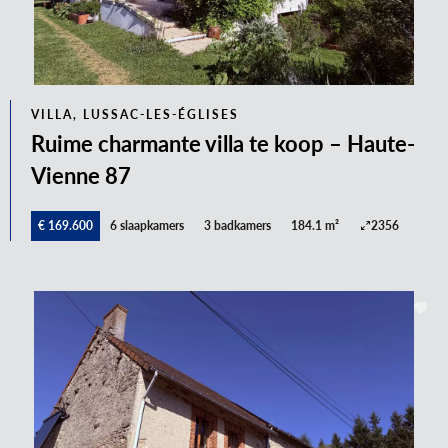
VILLA, LUSSAC-LES-ÉGLISES
Ruime charmante villa te koop – Haute-
Vienne 87
€ 169.600
6 slaapkamers
3 badkamers
184.1 m²
2356