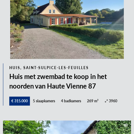
HUIS, SAINT-SULPICE-LES-FEUILLES
Huis met zwembad te koop in het
noorden van Haute Vienne 87
€ 315.000
5 slaapkamers
4 badkamers
269 m²
3960