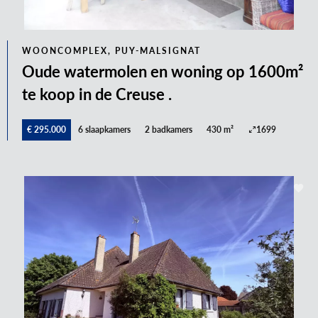
WOONCOMPLEX, PUY-MALSIGNAT
Oude watermolen en woning op 1600m²
te koop in de Creuse .
€ 295.000
6 slaapkamers
2 badkamers
430 m²
1699