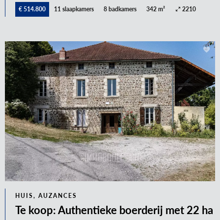
€ 514.800
11 slaapkamers
8 badkamers
342 m²
2210
HUIS, AUZANCES
Te koop: Authentieke boerderij met 22 ha