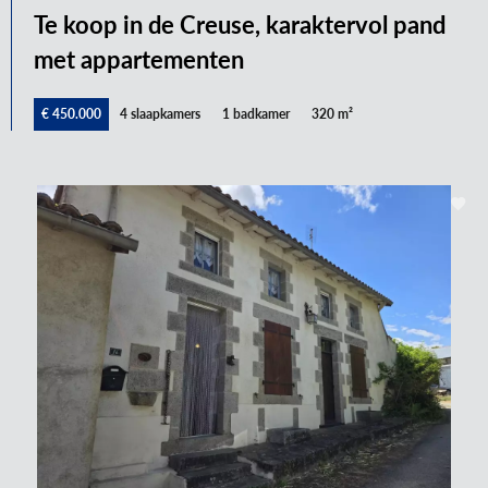
Te koop in de Creuse, karaktervol pand
met appartementen
€ 450.000
4 slaapkamers
1 badkamer
320 m²