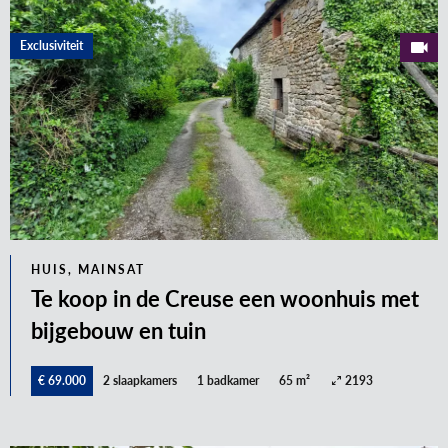
Exclusiviteit
HUIS, MAINSAT
Te koop in de Creuse een woonhuis met
bijgebouw en tuin
€ 69.000
2 slaapkamers
1 badkamer
65 m²
2193