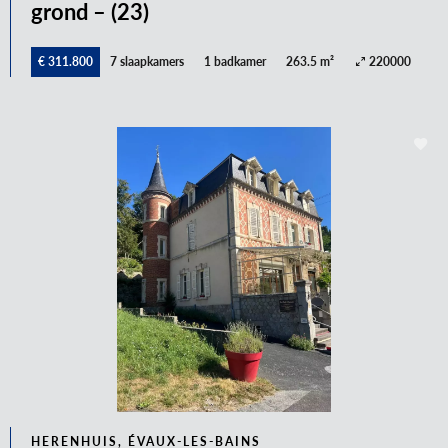
grond – (23)
€ 311.800
7 slaapkamers
1 badkamer
263.5 m²
220000
HERENHUIS, ÉVAUX-LES-BAINS