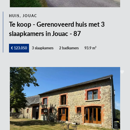
HUIS, JOUAC
Te koop - Gerenoveerd huis met 3
slaapkamers in Jouac - 87
€ 123.050
3 slaapkamers
2 badkamers
93.9 m²