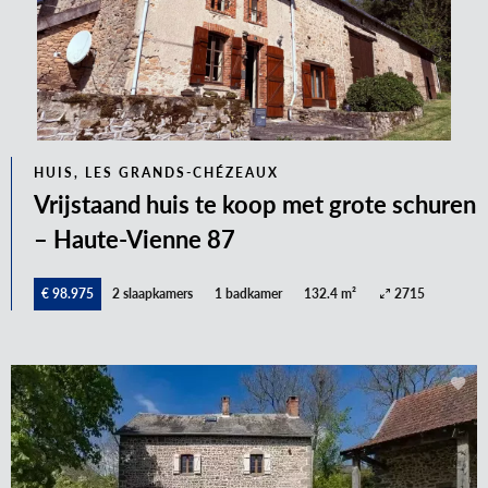
HUIS, LES GRANDS-CHÉZEAUX
Vrijstaand huis te koop met grote schuren
– Haute-Vienne 87
€ 98.975
2 slaapkamers
1 badkamer
132.4 m²
2715