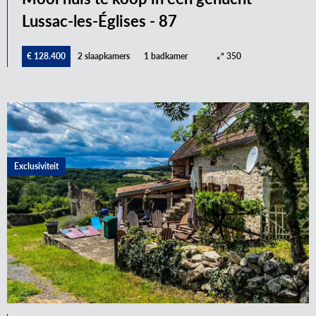
Lussac-les-Églises - 87
€ 128.400
2 slaapkamers
1 badkamer
350
Exclusiviteit