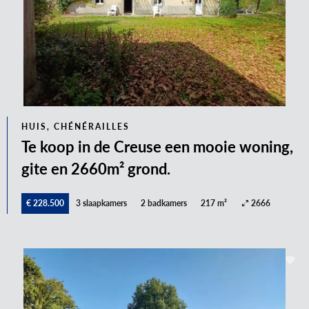
HUIS, CHÉNÉRAILLES
Te koop in de Creuse een mooie woning,
gite en 2660m² grond.
€ 228.500
3 slaapkamers
2 badkamers
217 m²
2666