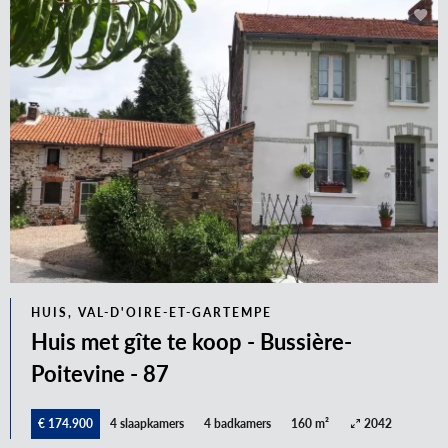
HUIS, VAL-D'OIRE-ET-GARTEMPE
Huis met gîte te koop - Bussière-
Poitevine - 87
€ 174.900
4 slaapkamers
4 badkamers
160 m²
2042