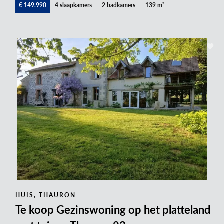
€ 149.990
4 slaapkamers
2 badkamers
139 m²
HUIS, THAURON
Te koop Gezinswoning op het platteland