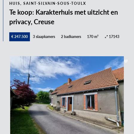
HUIS, SAINT-SILVAIN-SOUS-TOULX
Te koop: Karakterhuis met uitzicht en
privacy, Creuse
€ 247.500
3 slaapkamers
2 badkamers
170 m²
17143