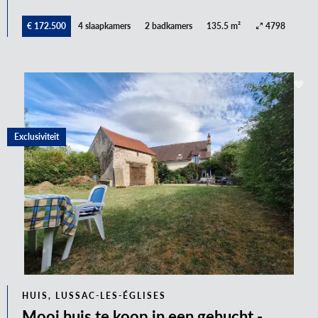
€ 172.500
4 slaapkamers
2 badkamers
135.5 m²
4798
Exclusiviteit
HUIS, LUSSAC-LES-ÉGLISES
Mooi huis te koop in een gehucht -