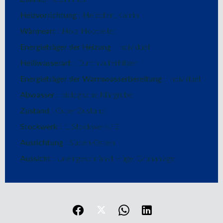
Heizvorrichtung
Heizofen, Kamin
Wärmeart
Holz, Holzpellet
Energieträger der Heizung
Individuell
Heißwasserart
Durchlauferhitzer
Energieträger der Warmwasserbereitung
Individuell
Abwasser
biologische Klärgrube
Zustand
Guter Zustand
Stockwerk
1. Stockwerk / 2
Ausrichtung
Süden-Osten
Aussicht
Uneingeschränkt Hügel Grünanlage