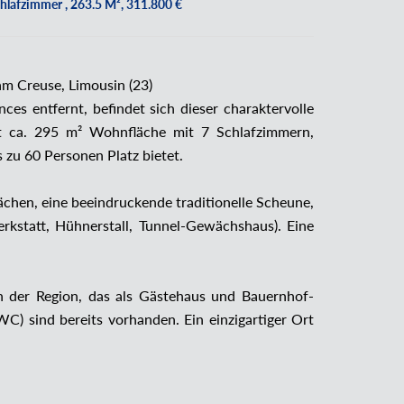
hlafzimmer , 263.5 M², 311.800 €
am Creuse, Limousin (23)
es entfernt, befindet sich dieser charaktervolle
 ca. 295 m² Wohnfläche mit 7 Schlafzimmern,
zu 60 Personen Platz bietet.
chen, eine beeindruckende traditionelle Scheune,
rkstatt, Hühnerstall, Tunnel-Gewächshaus). Eine
n der Region, das als Gästehaus und Bauernhof-
) sind bereits vorhanden. Ein einzigartiger Ort