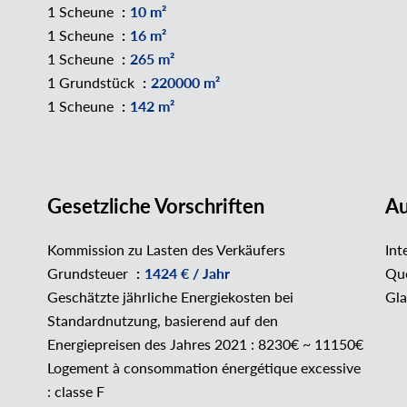
1 Scheune
10 m²
1 Scheune
16 m²
1 Scheune
265 m²
1 Grundstück
220000 m²
1 Scheune
142 m²
Gesetzliche Vorschriften
Au
Kommission zu Lasten des Verkäufers
Int
Grundsteuer
1424 € / Jahr
Que
Geschätzte jährliche Energiekosten bei
Gla
Standardnutzung, basierend auf den
Energiepreisen des Jahres 2021 : 8230€ ~ 11150€
Logement à consommation énergétique excessive
: classe F