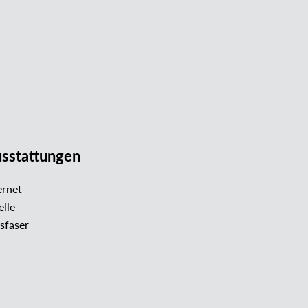
sstattungen
ernet
lle
sfaser