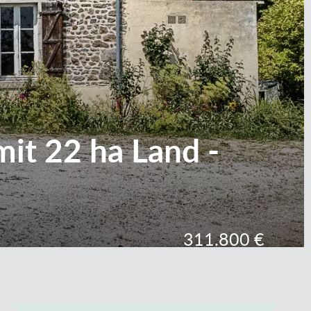
it 22 ha Land -
311.800 €