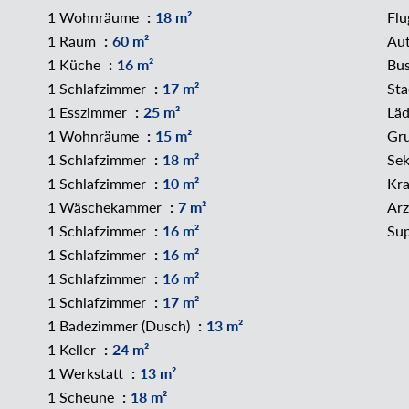
1 Wohnräume
18 m²
Fl
1 Raum
60 m²
Au
1 Küche
16 m²
Bu
1 Schlafzimmer
17 m²
St
1 Esszimmer
25 m²
Läd
1 Wohnräume
15 m²
Gr
1 Schlafzimmer
18 m²
Se
1 Schlafzimmer
10 m²
Kra
1 Wäschekammer
7 m²
Ar
1 Schlafzimmer
16 m²
Su
1 Schlafzimmer
16 m²
1 Schlafzimmer
16 m²
1 Schlafzimmer
17 m²
1 Badezimmer (Dusch)
13 m²
1 Keller
24 m²
1 Werkstatt
13 m²
1 Scheune
18 m²