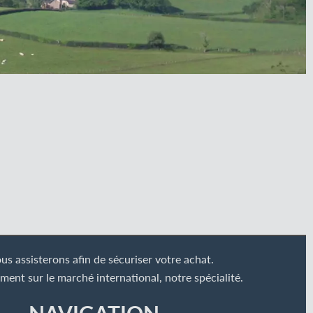
s assisterons afin de sécuriser votre achat.
nt sur le marché international, notre spécialité.
NAVIGATION