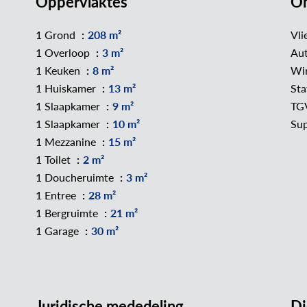
Oppervlaktes
O
1 Grond
208 m²
Vli
1 Overloop
3 m²
Au
1 Keuken
8 m²
Wi
1 Huiskamer
13 m²
Sta
1 Slaapkamer
9 m²
TGV
1 Slaapkamer
10 m²
Su
1 Mezzanine
15 m²
1 Toilet
2 m²
1 Doucheruimte
3 m²
1 Entree
28 m²
1 Bergruimte
21 m²
1 Garage
30 m²
Juridische mededeling
Di