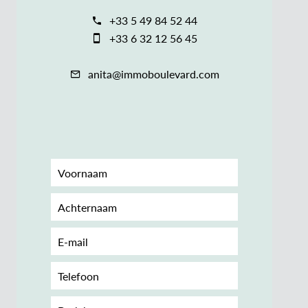
+33 5 49 84 52 44
+33 6 32 12 56 45
anita@immoboulevard.com