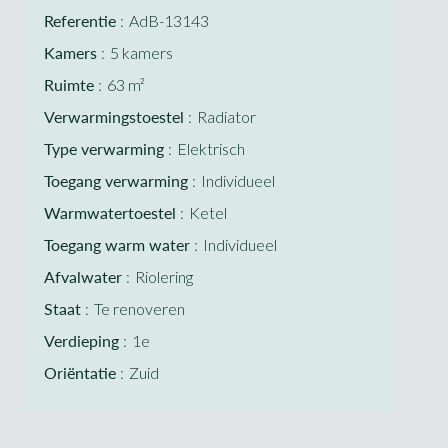
Referentie
AdB-13143
Kamers
5 kamers
Ruimte
63 m²
Verwarmingstoestel
Radiator
Type verwarming
Elektrisch
Toegang verwarming
Individueel
Warmwatertoestel
Ketel
Toegang warm water
Individueel
Afvalwater
Riolering
Staat
Te renoveren
Verdieping
1e
Oriëntatie
Zuid