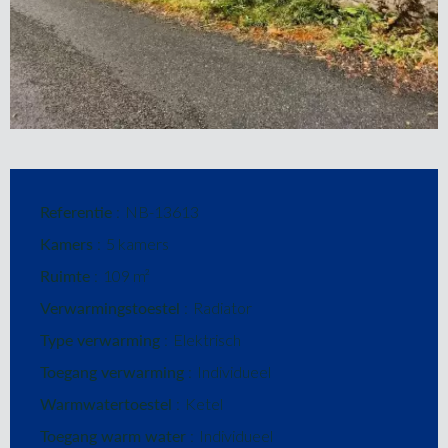
Referentie
NB-13613
Kamers
5 kamers
Ruimte
109 m²
Verwarmingstoestel
Radiator
Type verwarming
Elektrisch
Toegang verwarming
Individueel
Warmwatertoestel
Ketel
Toegang warm water
Individueel