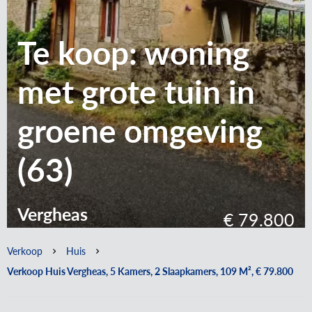
Te koop: woning
met grote tuin in
groene omgeving
(63)
Vergheas
€ 79.800
Verkoop
Huis
Verkoop Huis Vergheas, 5 Kamers, 2 Slaapkamers, 109 M², € 79.800