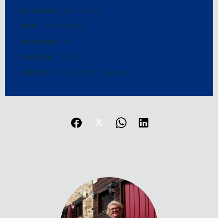
Afvalwater
Septic tank
Staat
Opknappen
Verdieping
1e
Oriëntatie
Zuid
Uitzicht
Open uitzicht Platteland