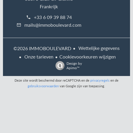
Frankrijk
+33 6 09 39 88 74
mails@immoboulevard.com
Wettelijke gegevens
©2026 IMMOBOULEVARD
Onze tarieven
Cookievoorkeuren wijzigen
Design by
Apimo™
Deze site wordt beschermd door reCAPTCHA en de
privacyregels
en de
gebruiksvoorwaarden
van Google zijn van toepassing.