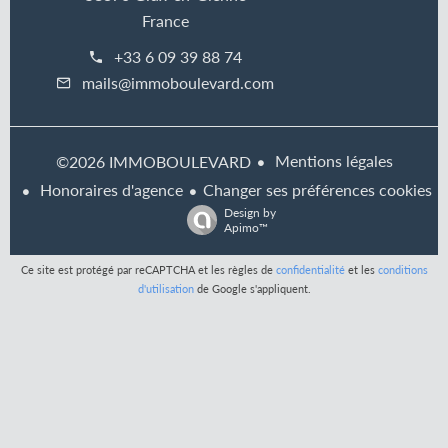
France
+33 6 09 39 88 74
mails@immoboulevard.com
Mentions légales
©2026 IMMOBOULEVARD
Honoraires d'agence
Changer ses préférences cookies
Design by
Apimo™
Ce site est protégé par reCAPTCHA et les règles de
confidentialité
et les
conditions
d'utilisation
de Google s'appliquent.