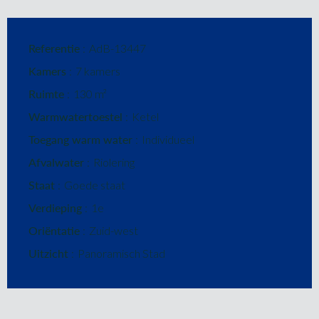
Referentie
AdB-13447
Kamers
7 kamers
Ruimte
130 m²
Warmwatertoestel
Ketel
Toegang warm water
Individueel
Afvalwater
Riolering
Staat
Goede staat
Verdieping
1e
Oriëntatie
Zuid-west
Uitzicht
Panoramisch Stad