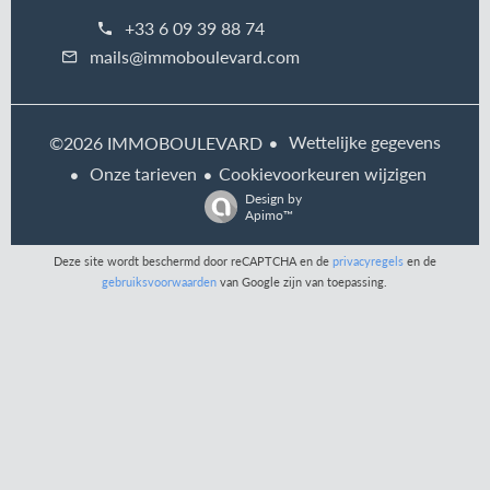
+33 6 09 39 88 74
mails@immoboulevard.com
Wettelijke gegevens
©2026 IMMOBOULEVARD
Onze tarieven
Cookievoorkeuren wijzigen
Design by
Apimo™
Deze site wordt beschermd door reCAPTCHA en de
privacyregels
en de
gebruiksvoorwaarden
van Google zijn van toepassing.