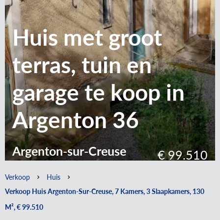
Huis met groot
terras, tuin en
garage te koop in
Argenton 36
Argenton-sur-Creuse
€ 99.510
Verkoop
Huis
Verkoop Huis Argenton-Sur-Creuse, 7 Kamers, 3 Slaapkamers, 130
M², € 99.510