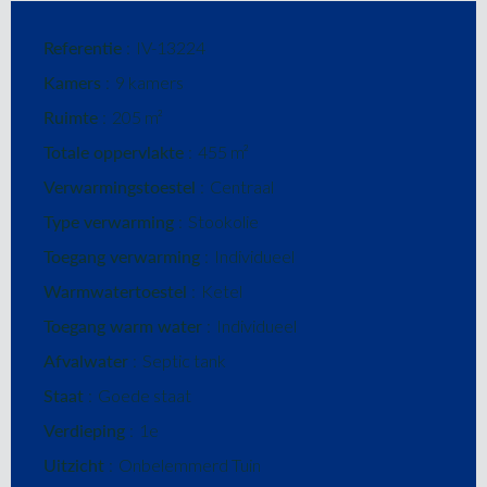
Referentie
IV-13224
Kamers
9 kamers
Ruimte
205 m²
Totale oppervlakte
455 m²
Verwarmingstoestel
Centraal
Type verwarming
Stookolie
Toegang verwarming
Individueel
Warmwatertoestel
Ketel
Toegang warm water
Individueel
Afvalwater
Septic tank
Staat
Goede staat
Verdieping
1e
Uitzicht
Onbelemmerd Tuin