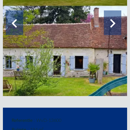
Referentie
WvD-13600
Ruimte
194 m²