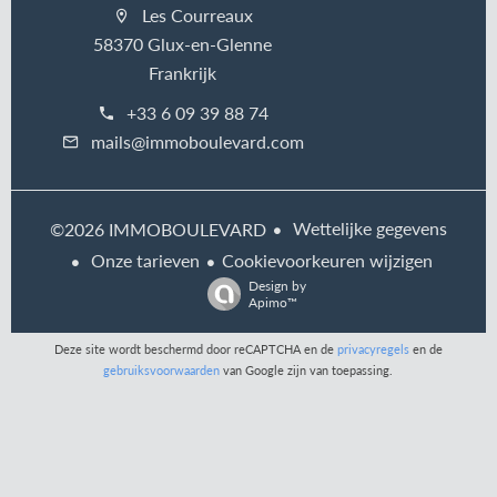
Les Courreaux
58370 Glux-en-Glenne
Frankrijk
+33 6 09 39 88 74
mails@immoboulevard.com
Wettelijke gegevens
©2026 IMMOBOULEVARD
Onze tarieven
Cookievoorkeuren wijzigen
Design by
Apimo™
Deze site wordt beschermd door reCAPTCHA en de
privacyregels
en de
gebruiksvoorwaarden
van Google zijn van toepassing.