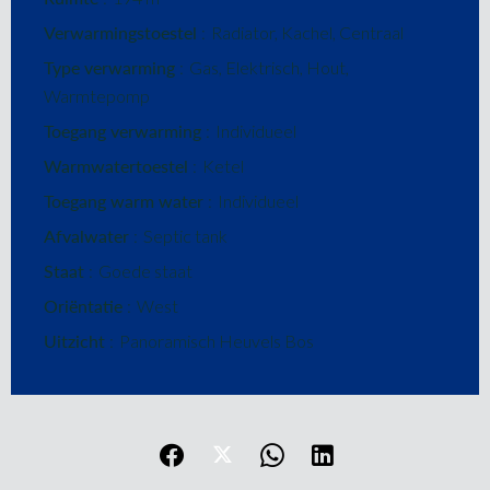
Verwarmingstoestel
Radiator, Kachel, Centraal
Type verwarming
Gas, Elektrisch, Hout,
Warmtepomp
Toegang verwarming
Individueel
Warmwatertoestel
Ketel
Toegang warm water
Individueel
Afvalwater
Septic tank
Staat
Goede staat
Oriëntatie
West
Uitzicht
Panoramisch Heuvels Bos