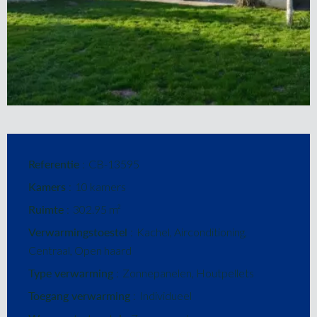
Referentie
CB-13595
Kamers
10 kamers
Ruimte
302.95 m²
Verwarmingstoestel
Kachel, Airconditioning,
Centraal, Open haard
Type verwarming
Zonnepanelen, Houtpellets
Toegang verwarming
Individueel