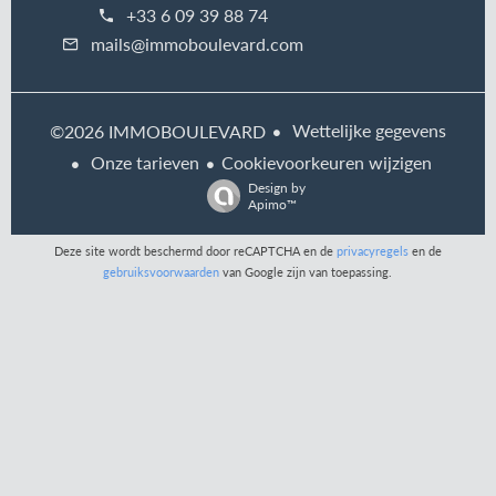
+33 6 09 39 88 74
mails@immoboulevard.com
Wettelijke gegevens
©2026 IMMOBOULEVARD
Onze tarieven
Cookievoorkeuren wijzigen
Design by
Apimo™
Deze site wordt beschermd door reCAPTCHA en de
privacyregels
en de
gebruiksvoorwaarden
van Google zijn van toepassing.