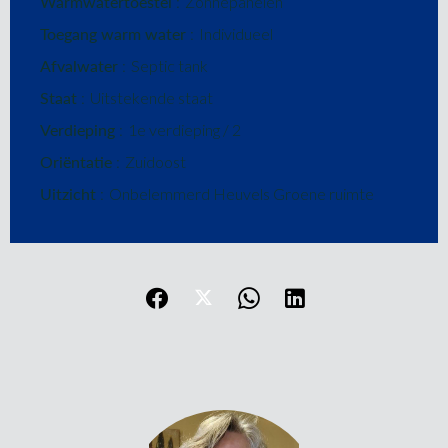
Warmwatertoestel
Zonnepanelen
Toegang warm water
Individueel
Afvalwater
Septic tank
Staat
Uitstekende staat
Verdieping
1e verdieping / 2
Oriëntatie
Zuidoost
Uitzicht
Onbelemmerd Heuvels Groene ruimte