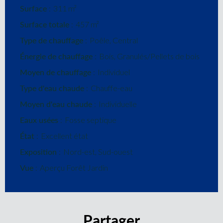
Surface
311 m²
Surface totale
457 m²
Type de chauffage
Poêle, Central
Énergie de chauffage
Bois, Granulés/Pellets de bois
Moyen de chauffage
Individuel
Type d'eau chaude
Chauffe-eau
Moyen d'eau chaude
Individuelle
Eaux usées
Fosse septique
État
Excellent état
Exposition
Nord-est, Sud-ouest
Vue
Aperçu Forêt Jardin
Partager