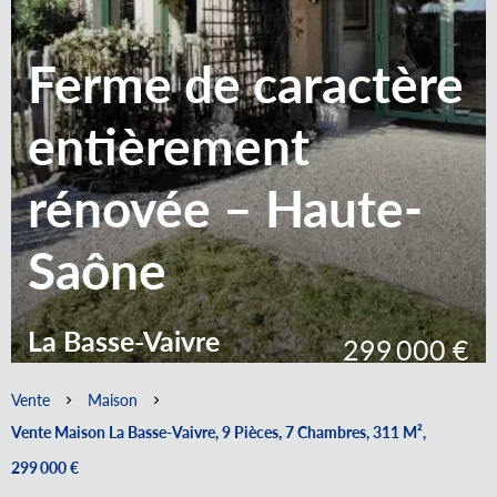
Ferme de caractère
entièrement
rénovée – Haute-
Saône
La Basse-Vaivre
299 000 €
Vente
Maison
Vente Maison La Basse-Vaivre, 9 Pièces, 7 Chambres, 311 M²,
299 000 €