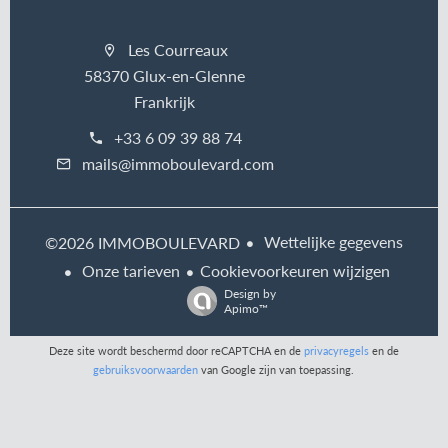
Les Courreaux
58370 Glux-en-Glenne
Frankrijk
+33 6 09 39 88 74
mails@immoboulevard.com
Wettelijke gegevens
©2026 IMMOBOULEVARD
Onze tarieven
Cookievoorkeuren wijzigen
Design by
Apimo™
Deze site wordt beschermd door reCAPTCHA en de
privacyregels
en de
gebruiksvoorwaarden
van Google zijn van toepassing.