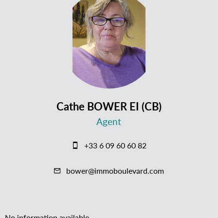
Cathe BOWER EI (CB)
Agent
+33 6 09 60 60 82
bower@immoboulevard.com
No information available