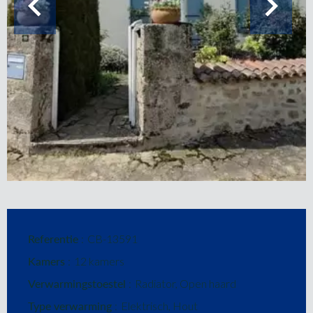
Referentie
CB-13591
Kamers
12 kamers
Verwarmingstoestel
Radiator, Open haard
Type verwarming
Elektrisch, Hout