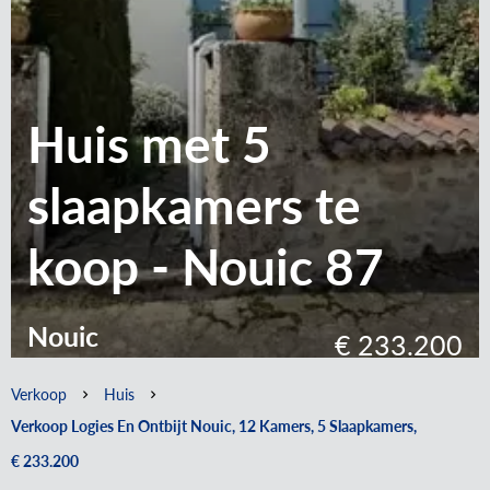
Huis met 5
slaapkamers te
koop - Nouic 87
Nouic
€ 233.200
Verkoop
Huis
Verkoop Logies En Ontbijt Nouic, 12 Kamers, 5 Slaapkamers,
€ 233.200