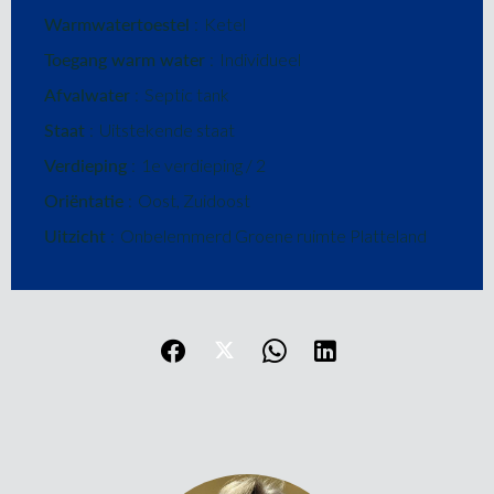
Warmwatertoestel
Ketel
Toegang warm water
Individueel
Afvalwater
Septic tank
Staat
Uitstekende staat
Verdieping
1e verdieping / 2
Oriëntatie
Oost, Zuidoost
Uitzicht
Onbelemmerd Groene ruimte Platteland