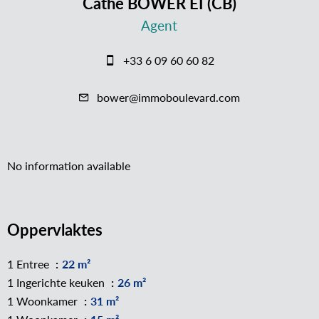
Cathe BOWER EI (CB)
Agent
+33 6 09 60 60 82
bower@immoboulevard.com
No information available
Oppervlaktes
1 Entree
22 m²
1 Ingerichte keuken
26 m²
1 Woonkamer
31 m²