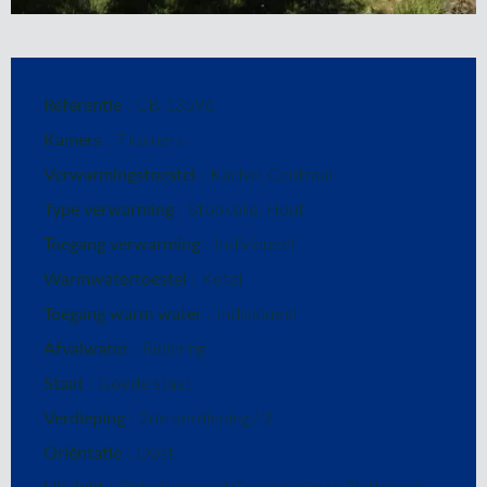
Referentie
CB-13596
Kamers
7 kamers
Verwarmingstoestel
Kachel, Centraal
Type verwarming
Stookolie, Hout
Toegang verwarming
Individueel
Warmwatertoestel
Ketel
Toegang warm water
Individueel
Afvalwater
Riolering
Staat
Goede staat
Verdieping
2de verdieping / 3
Oriëntatie
Oost
Uitzicht
Onbelemmerd Groene ruimte Platteland