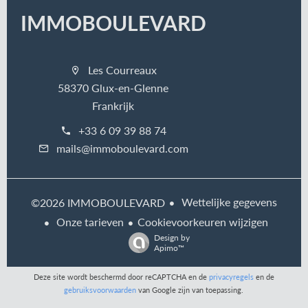
IMMOBOULEVARD
Les Courreaux
58370 Glux-en-Glenne
Frankrijk
+33 6 09 39 88 74
mails@immoboulevard.com
Wettelijke gegevens
©2026 IMMOBOULEVARD
Onze tarieven
Cookievoorkeuren wijzigen
Design by
Apimo™
Deze site wordt beschermd door reCAPTCHA en de
privacyregels
en de
gebruiksvoorwaarden
van Google zijn van toepassing.