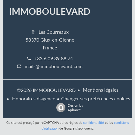
IMMOBOULEVARD
Les Courreaux
58370 Glux-en-Glenne
France
+33 6 09 39 88 74
mails@immoboulevard.com
Mentions légales
©2026 IMMOBOULEVARD
Honoraires d'agence
Changer ses préférences cookies
Design by
Apimo™
Ce site est protégé par reCAPTCHA et les règles de
confidentialité
et les
conditions
d'utilisation
de Google s'appliquent.