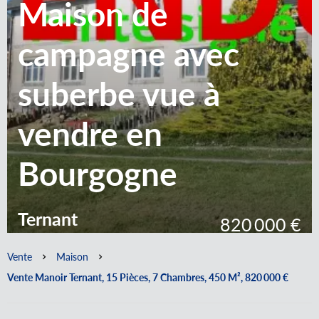
Maison de
campagne avec
suberbe vue à
vendre en
Bourgogne
Ternant
820 000 €
Vente
Maison
Vente Manoir Ternant, 15 Pièces, 7 Chambres, 450 M², 820 000 €