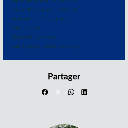
Type d'eau chaude
Chauffe-eau
Moyen d'eau chaude
Individuelle
Eaux usées
Fosse septique
État
Bon état
Exposition
Sud-ouest
Vue
Dégagée Collines Campagne
Partager