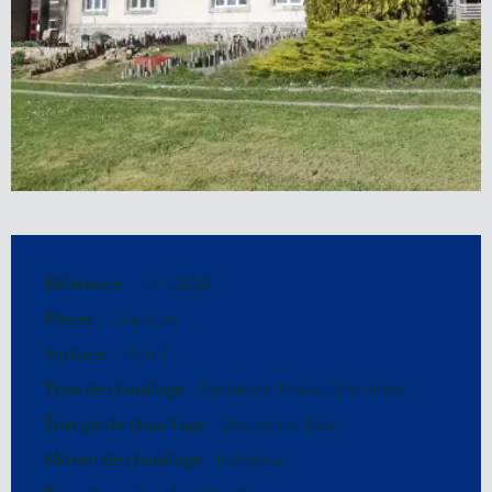
Référence
HV-13020
Pièces
15 pièces
Surface
450 m²
Type de chauffage
Radiateur, Poêle, Cheminée
Énergie de chauffage
Electrique, Bois
Moyen de chauffage
Individuel